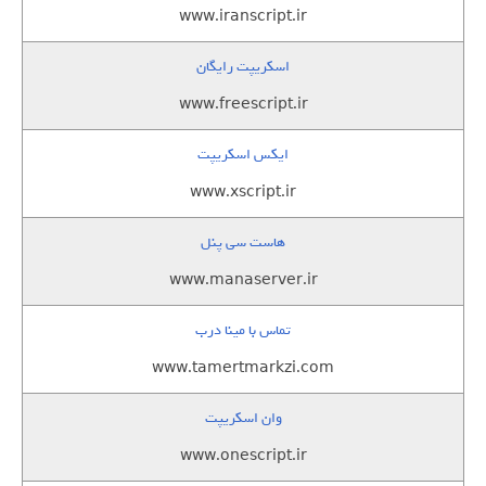
www.iranscript.ir
اسکریپت رایگان
www.freescript.ir
ایکس اسکریپت
www.xscript.ir
هاست سی پنل
www.manaserver.ir
تماس با مینا درب
www.tamertmarkzi.com
وان اسکریپت
www.onescript.ir