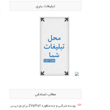
تبلیغات بنری
ج
ا
ا
ا
ا
ا
ا
ا
ا
مطالب تصادفی
ا
پوسته شرکتی و چندمنظوره Zephyr برای وردپرس
ا