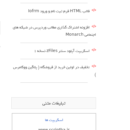
قالب HTML فرم ثبت نام و ورود Iofrm
افزونه اشتراک گذاری مطالب وردپرس در شبکه های
اجتماعی Monarch
و
اسکریپت آپلود سنتر zFiles نسخه 1
ا
تخفیف در اولین خرید از فروشگاه ( پلاگین ووکامرس
ا
)
ا
ا
تبلیغات متنی
ا
ا
اسکریپت ها
ا