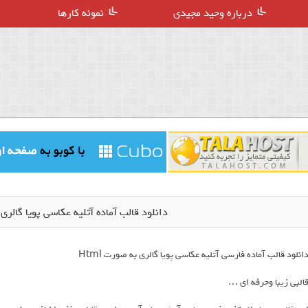
درباره وحید مجیدی
نمونه کارها
دانلود قالب آماده آتلیه عکاسی پویا گالری ( PouyaGallery
انلود قالب آماده فارسی آتلیه عکاسی پویا گالری به صورت Html
البی زیبا وحرفه ای …