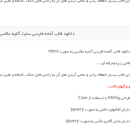
ین قالب بسیار انعطاف پذیر و تمامی آپشن های آن به راحتی قابل حذف , اضافه و تغییر می
دانلود قالب آماده فارسی سایت آتلیه عکاسی ( hotoGrapher
انلود قالب آماده فارسی آتلیه عکاسی به صورت Html
البی زیبا وحرفه ای …
ین قالب بسیار انعطاف پذیر و تمامی آپشن های آن به راحتی قابل حذف , اضافه و تغییر می
یژگیهای قالب :
راحی Html5 با استفاده از Css3
ارای افکتهای داخلی به صورت Jquery
ارای بخش گالری عکس به صورت Jquery