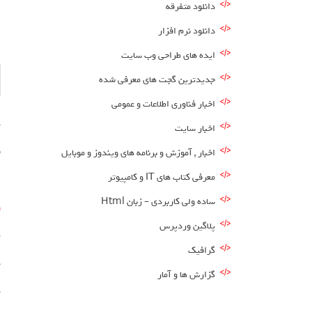
ا
دانلود متفرقه
دانلود نرم افزار
ایده های طراحی وب سایت
جدیدترین گجت های معرفی شده
اخبار فناوری اطلاعات و عمومی
د
اخبار سایت
ق
اخبار , آموزش و برنامه های ویندوز و موبایل
معرفی کتاب های IT و کامپیوتر
ا
ساده ولی کاربردی – زبان Html
و
پلاگین وردپرس
ط
گرافیک
د
گزارش ها و آمار
د